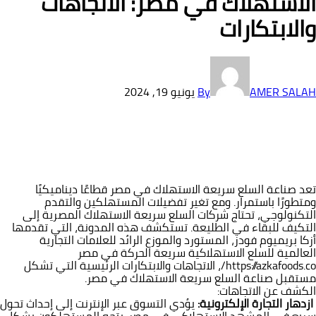
الاستهلاك في مصر: الاتجاهات
والابتكارات
AMER SALAH
By
يونيو 19, 2024
تعد صناعة السلع سريعة الاستهلاك في مصر قطاعًا ديناميكيًا
ومتطورًا باستمرار. ومع تغير تفضيلات المستهلكين والتقدم
التكنولوجي، تحتاج شركات السلع سريعة الاستهلاك المصرية إلى
التكيف للبقاء في الطليعة. تستكشف هذه المدونة، التي تقدمها
أزكا بريميوم فودز، المستورد والموزع الرائد للعلامات التجارية
العالمية للسلع الاستهلاكية سريعة الحركة في مصر
https://azkafoods.co/، الاتجاهات والابتكارات الرئيسية التي تشكل
مستقبل صناعة السلع سريعة الاستهلاك في مصر.
الكشف عن الاتجاهات:
ازدهار التجارة الإلكترونية
:
يؤدي التسوق عبر الإنترنت إلى إحداث تحول
سريع في المشهد الاستهلاكي في مصر. يتجه المستهلكون بشكل