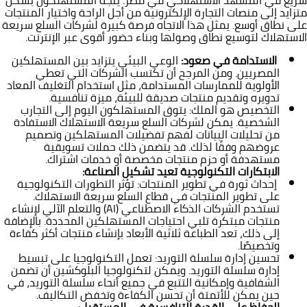
متزايد إلى منصات التجارة الإلكترونية من أجل الراحة واختيار المنتجات
على نطاق أوسع. يمثل هذا الاتجاه فرصة كبيرة لشركات السلع سريعة
الاستهلاك لتوسيع نطاق وصولها وبناء حضور أقوى عبر الإنترنت.
الاستدامة في صعود
:
الوعي البيئي يتزايد بين المستهلكين
المصريين. ومن المرجح أن تكتسب الشركات التي تعطي
الأولوية للممارسات المستدامة، مثل استخدام التغليف المعاد
تدويره وتقديم منتجات صديقة للبيئة، ميزة تنافسية.
التخصيص هو الملك: يتوق المستهلكون اليوم إلى التجارب
الشخصية. يمكن لشركات السلع سريعة الاستهلاك الاستفادة
من تحليلات البيانات لفهم تفضيلات المستهلكين وتصميم
عروضهم وفقًا لذلك. قد يتضمن ذلك حملات تسويقية
مستهدفة أو حزم منتجات مخصصة أو خدمات اشتراك.
الابتكارات التكنولوجية تعيد تشكيل الصناعة
:
إحداث ثورة في تطوير المنتجات: تؤثر التطورات التكنولوجية
على تطوير المنتجات في قطاع السلع سريعة الاستهلاك.
تستخدم الشركات الذكاء الاصطناعي (AI) والتعلم الآلي لإنشاء
منتجات مبتكرة تلبي احتياجات المستهلكين المحددة. بالإضافة
إلى ذلك، تعد الطباعة ثلاثية الأبعاد بإنشاء منتجات أكثر كفاءة
وتخصيصًا.
تحسين إدارة سلسلة التوريد: تعمل التكنولوجيا على تبسيط
إدارة سلسلة التوريد. ويمكن لتكنولوجيا البلوكشين أن تضمن
الشفافية وإمكانية التتبع في جميع أنحاء سلسلة التوريد، في
حين يمكن للأتمتة أن تحسن الكفاءة وتخفض التكاليف.
الحفاظ على القدرة التنافسية في المستقبل
: