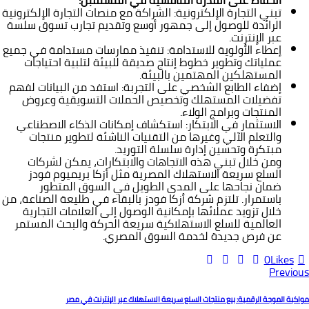
تبني التجارة الإلكترونية: الشراكة مع منصات التجارة الإلكترونية
الرائدة للوصول إلى جمهور أوسع وتقديم تجارب تسوق سلسة
عبر الإنترنت.
إعطاء الأولوية للاستدامة: تنفيذ ممارسات مستدامة في جميع
عملياتك وتطوير خطوط إنتاج صديقة للبيئة لتلبية احتياجات
المستهلكين المهتمين بالبيئة.
إضفاء الطابع الشخصي على التجربة: استفد من البيانات لفهم
تفضيلات المستهلك وتخصيص الحملات التسويقية وعروض
المنتجات وبرامج الولاء.
الاستثمار في الابتكار: استكشاف إمكانات الذكاء الاصطناعي
والتعلم الآلي وغيرها من التقنيات الناشئة لتطوير منتجات
مبتكرة وتحسين إدارة سلسلة التوريد.
ومن خلال تبني هذه الاتجاهات والابتكارات، يمكن لشركات
السلع سريعة الاستهلاك المصرية مثل أزكا بريميوم فودز
ضمان نجاحها على المدى الطويل في السوق المتطور
باستمرار. تلتزم شركة أزكا فودز بالبقاء في طليعة الصناعة، من
خلال تزويد عملائها بإمكانية الوصول إلى العلامات التجارية
العالمية للسلع الاستهلاكية سريعة الحركة والبحث المستمر
عن فرص جديدة لخدمة السوق المصري.
0
Likes
صفّح
Previous
لمقالات
مواكبة الموجة الرقمية: بيع منتجات السلع سريعة الاستهلاك عبر الإنترنت في مصر